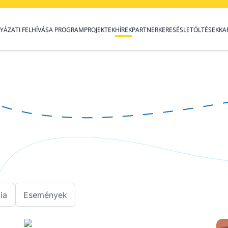
YÁZATI FELHÍVÁS
A PROGRAM
PROJEKTEK
HÍREK
PARTNERKERESÉS
LETÖLTÉSEK
KA
ia
Események