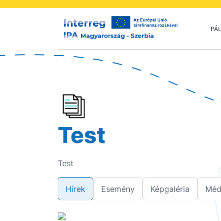
PÁL
Test
Test
Hírek
Esemény
Képgaléria
Méd