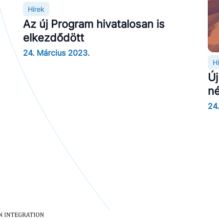
Hírek
Az új Program hivatalosan is
elkezdődött
24. Március 2023.
H
Új
n
24