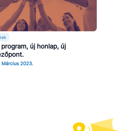
írek
 program, új honlap, új
ézőpont.
. Március 2023.